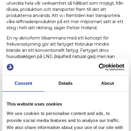
utveckla hela vår verksamhet så hållbart som möjligt, från
råvara, produktion och transporter fram till det att
produkterna används. Att vi i framtiden kan transportera
våra raffinaderiprodukter på ett mer miljösmart sätt är ett
steg i helt rätt riktning, säger Petter Holland.
En ny skrovform tillsammans med ett koncept för
frekvensstyrning gör att fartyget förbrukar mindre
bränsle än ett konventionellt fartyg. Fartyget drivs
huvudsakligen på LNG (liquified natural gas) men kan
även köras på gasolja, så kallad Dual Fuel, om så skulle
behövas. Fartyget är ett i en serie av fyra som rederiet
Terntank bygger, och det första som kommer att gå för
ett svenskt bolag.
Consent
Details
About
– Det vi prioriterar högst är sjösäkerhet, arbetsmiljö
ombord och miljö. Vi arbetar ständigt med att förbättra
dessa områden. Genom att kombinera senaste
This website uses cookies
varvsteknologin med vår långa erfarenhet inom
We use cookies to personalise content and ads, to
tankfartygssegmentet innebär det att vi nu kan bygga
provide social media features and to analyse our traffic.
ett mycket energieffektiv tankfartyg. Ett fartyg som
We also share information about your use of our site with
både är anpassad till den nordeuropeiska marknaden och