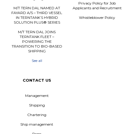
Privacy Policy for Job
M/T TERN DAL NAMED AT
Applicants and Recruitment
FAYARD A/S – THIRD VESSEL
IN TERNTANK’S HYBRID
Whistleblower Policy
SOLUTION PLUS® SERIES
M/T TERN DAL JOINS
TERNTANK FLEET –
POWERING THE
TRANSITION TO BIO-BASED
SHIPPING
See all
CONTACT US
Management
Shipping
Chartering
Ship management
Press