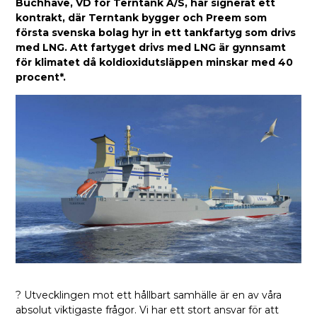
Buchhave, VD för Terntank A/S, har signerat ett
kontrakt, där Terntank bygger och Preem som
första svenska bolag hyr in ett tankfartyg som drivs
med LNG. Att fartyget drivs med LNG är gynnsamt
för klimatet då koldioxidutsläppen minskar med 40
procent*.
? Utvecklingen mot ett hållbart samhälle är en av våra
absolut viktigaste frågor. Vi har ett stort ansvar för att