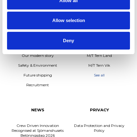
Allow all
Allow selection
ABOUT US
OUR FLEET
Deny
How it all began
M/T TERN DAL
Our modern story
M/T Tern Land
Safety & Environment
M/T Tern Vik
Future shipping
See all
Recruitment
NEWS
PRIVACY
Crew Driven Innovation
Data Protection and Privacy
Recognised at Sjömanshusets
Policy
Belöningsdag 2026