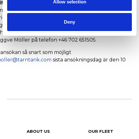
Allow selection
fter:
med vår tekniska avdelning och våra fartyg ta hand
ngen i de olika miljösystem vi arbetar
Deny
ga ärenden relaterade till NOX fond och EU samt
ch internationella myndigheter. Vill du veta mera
ggve Möller på telefon +46 702 651505.
 ansökan så snart som möjligt
moller@tarntank.com
sista ansökningsdag är den 10
ABOUT US
OUR FLEET