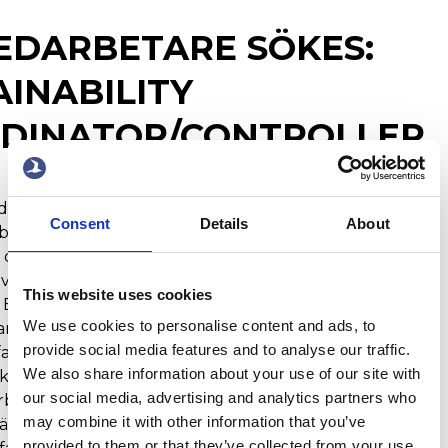
EDARBETARE SÖKES:
AINABILITY
DINATOR/CONTROLLER
eri A/S är ett familjeägt rederi som startade på
Consent
Details
About
borg södra skärgård 1958. Rederiet befraktar,
driver själv sina fartyg. Vi är specialiserade på
av miljöbränslen och våra kunder är de ledande
This website uses cookies
 Europa. Vi är ett rederi som ligger i framkant med ny
We use cookies to personalise content and ads, to
r de senaste åren gjort stora investeringar i
provide social media features and to analyse our traffic.
fartyg. Allt detta sker i tätt samarbete med våra
We also share information about your use of our site with
öker nu en medarbetare för vårt miljö- och
our social media, advertising and analytics partners who
bete (Sustainability coordinator/controller).
may combine it with other information that you’ve
är om du tidigare arbetat med ekonomi och/eller
provided to them or that they’ve collected from your use
 fartyg. Placeringen blir på vårt kontor på Donsö, men