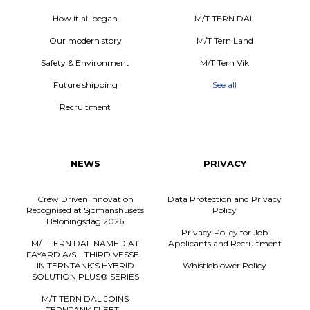
How it all began
M/T TERN DAL
Our modern story
M/T Tern Land
Safety & Environment
M/T Tern Vik
Future shipping
See all
Recruitment
NEWS
PRIVACY
Crew Driven Innovation
Data Protection and Privacy
Recognised at Sjömanshusets
Policy
Belöningsdag 2026
Privacy Policy for Job
M/T TERN DAL NAMED AT
Applicants and Recruitment
FAYARD A/S – THIRD VESSEL
IN TERNTANK’S HYBRID
Whistleblower Policy
SOLUTION PLUS® SERIES
M/T TERN DAL JOINS
TERNTANK FLEET –